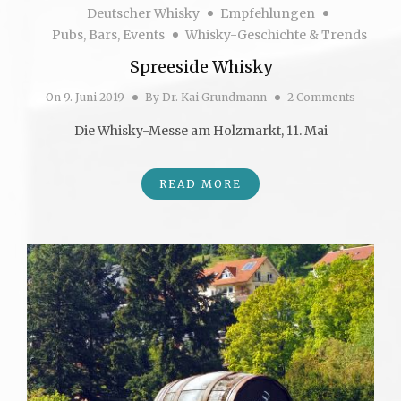
Deutscher Whisky
Empfehlungen
Pubs, Bars, Events
Whisky-Geschichte & Trends
Spreeside Whisky
On
9. Juni 2019
By
Dr. Kai Grundmann
2 Comments
Die Whisky-Messe am Holzmarkt, 11. Mai
READ MORE