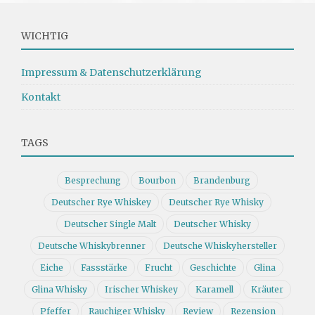
WICHTIG
Impressum & Datenschutzerklärung
Kontakt
TAGS
Besprechung
Bourbon
Brandenburg
Deutscher Rye Whiskey
Deutscher Rye Whisky
Deutscher Single Malt
Deutscher Whisky
Deutsche Whiskybrenner
Deutsche Whiskyhersteller
Eiche
Fassstärke
Frucht
Geschichte
Glina
Glina Whisky
Irischer Whiskey
Karamell
Kräuter
Pfeffer
Rauchiger Whisky
Review
Rezension