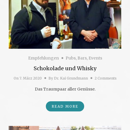
Empfehlungen
Pubs, Bars, Events
Schokolade und Whisky
On
7. März 2020
By
Dr. Kai Grundmann
2 Comments
Das Traumpaar aller Genüsse.
READ MORE