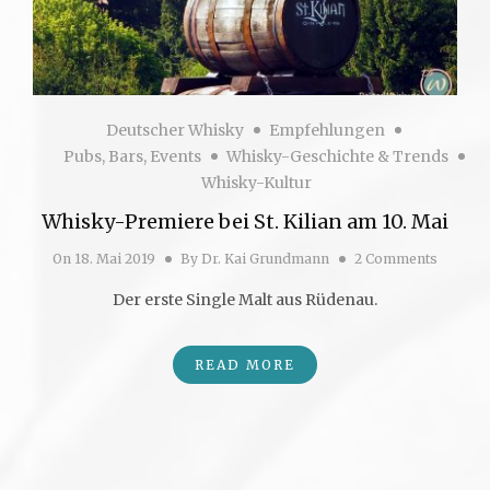
Deutscher Whisky
Empfehlungen
Pubs, Bars, Events
Whisky-Geschichte & Trends
Whisky-Kultur
Whisky-Premiere bei St. Kilian am 10. Mai
On
18. Mai 2019
By
Dr. Kai Grundmann
2 Comments
Der erste Single Malt aus Rüdenau.
READ MORE