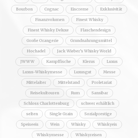
Bourbon
Cognac
Eiscreme
Exklusivität
Finanzvolumen
Finest Whisky
Finest Whisky Deluxe
Flaschendesign
Große Orangerie
Grundnahrungsmittel
Hochadel
Jack Wieber’s Whisky World
JWWW
Kampffische
Klerus
Luxus
Luxus-Whiskymesse
Luxusgut
Messe
Mittelalter
Mittelstand
Proletariat
Reisekultouren
Rum
Sansibar
Schloss Charlottenburg
schwer erhältlich
selten
Single Grain
Sozialprestige
Speiseeis
Wein
Whisky
Whiskyeis
Whiskymesse
Whiskyreisen