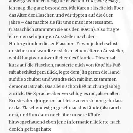
außergewöhnlich designte Flaschen. Und, wie gesagt,
ich mag die ganz besonders. Mit Karen rätselte ich über
das Alter der Flaschen und wir tippten auf die 60er
Jahre – das machte sie für uns umso interessanter.
(Tatsächlich stammten sie aus den 80ern). Also fragte
ich einen sehr jungen Aussteller nach den
Hintergründen dieser Flaschen. Er war jedoch selbst
unsicher und wandte er sich an einen älteren Aussteller,
wohl Hauptverantwortlicher des Standes. Dieser sah
kurz auf die Flaschen, musterte mich von Kopf bis Fuß
mit abschätzigem Blick, legte dem Jüngeren die Hand
auf die Schulter und wandte sich mit ihm zusammen
demonstrativ ab. Das allein schon ließ mich ungläubig
zurück. Die Sprache aber verschlug es mir, als er allen
Ernstes dem Jüngeren laut-leise zu verstehen gab, dass
er das Flaschendesign geschmacklos fände (also auch
uns), und ihm dann noch über unsere Köpfe
hinwegschauend eben jene Information lieferte, nach
der ich gefragt hatte.