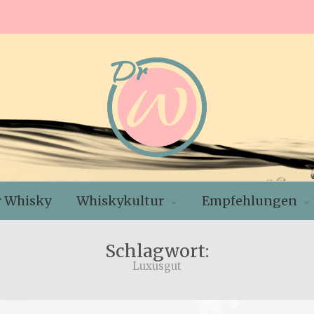
r Whisky
Whiskykultur
Empfehlungen
Schlagwort:
Luxusgut