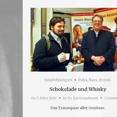
Empfehlungen
Pubs, Bars, Events
Schokolade und Whisky
On
7. März 2020
By
Dr. Kai Grundmann
2 Comm
Das Traumpaar aller Genüsse.