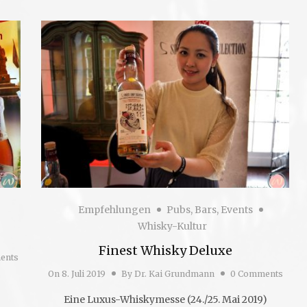
Empfehlungen
Pubs, Bars, Events
Whisky-Kultur
Finest Whisky Deluxe
ents
On
8. Juli 2019
By
Dr. Kai Grundmann
0 Comments
Eine Luxus-Whiskymesse (24./25. Mai 2019)