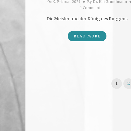
On
9. Februar 2025
By
Dr. Kai Grundmann
1 Comment
Die Meister und der König des Roggens
READ MORE
Seitennummerierung der Beit
1
2