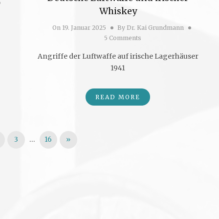
Whiskey
On
19. Januar 2025
By
Dr. Kai Grundmann
5 Comments
Angriffe der Luftwaffe auf irische Lagerhäuser
1941
READ MORE
räge
3
…
16
»