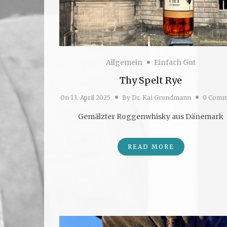
Allgemein
Einfach Gut
Thy Spelt Rye
On
13. April 2025
By
Dr. Kai Grundmann
0 Comm
Gemälzter Roggenwhisky aus Dänemark
READ MORE