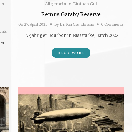
Allgemein
Einfach Gut
Remus Gatsby Reserve
On
27. April 2025
By
Dr. Kai Grundmann
0 Comments
ents
15-jähriger Bourbon in Fassstärke, Batch 2022
den
READ MORE