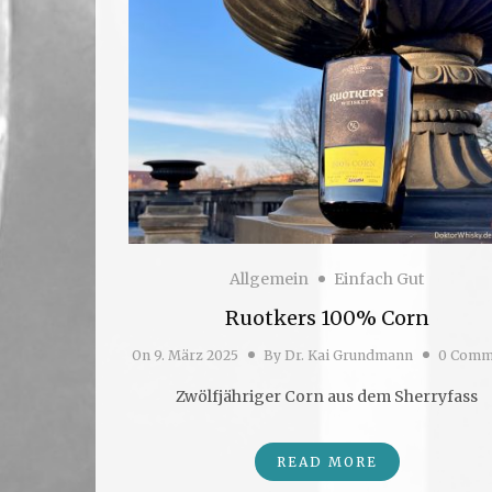
Allgemein
Einfach Gut
Ruotkers 100% Corn
On
9. März 2025
By
Dr. Kai Grundmann
0 Comm
Zwölfjähriger Corn aus dem Sherryfass
READ MORE