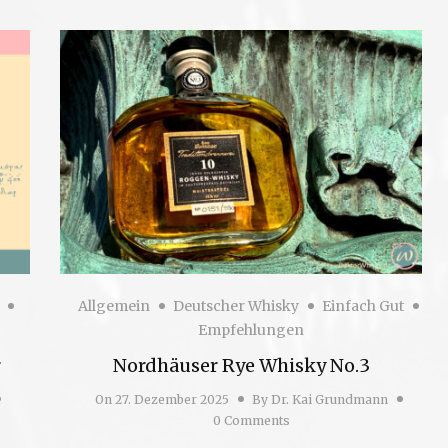
Allgemein
Deutscher Whisky
Einfach Gut
Empfehlungen
r
Nordhäuser Rye Whisky No.3
On
27. Dezember 2025
By
Dr. Kai Grundmann
0 Comments