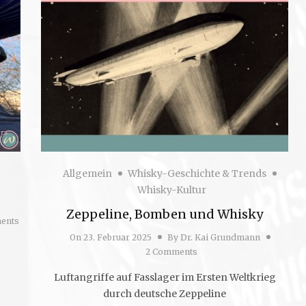
Allgemein
Whisky-Geschichte & Trends
Whisky-Kultur
Zeppeline, Bomben und Whisky
ents
On
23. Februar 2025
By
Dr. Kai Grundmann
2 Comments
Luftangriffe auf Fasslager im Ersten Weltkrieg
durch deutsche Zeppeline