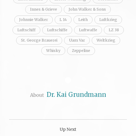
Innes & Grieve
John Walker & Sons
Johnnie Walker
L 14
Leith
Luftkrieg
Luftschiff
Luftschiffe
Luftwaffe
LZ 38
St. George Brauerei
Uam Var
Weltkrieg
Whisky
Zeppeline
Dr. Kai Grundmann
About
Up Next