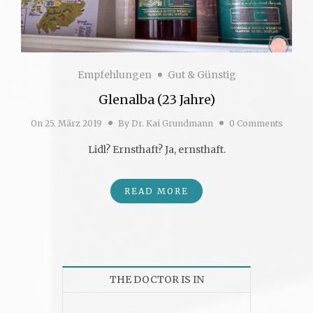
Empfehlungen
Gut & Günstig
Glenalba (23 Jahre)
On
25. März 2019
By
Dr. Kai Grundmann
0 Comments
Lidl? Ernsthaft? Ja, ernsthaft.
READ MORE
THE DOCTOR IS IN