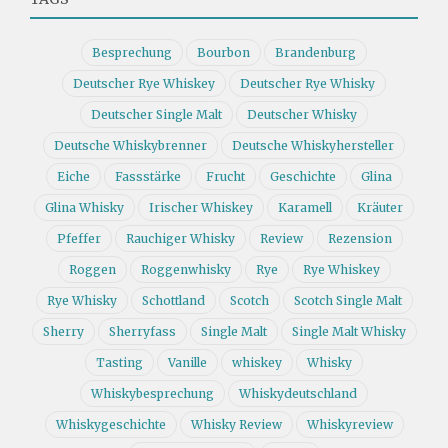
Besprechung
Bourbon
Brandenburg
Deutscher Rye Whiskey
Deutscher Rye Whisky
Deutscher Single Malt
Deutscher Whisky
Deutsche Whiskybrenner
Deutsche Whiskyhersteller
Eiche
Fassstärke
Frucht
Geschichte
Glina
Glina Whisky
Irischer Whiskey
Karamell
Kräuter
Pfeffer
Rauchiger Whisky
Review
Rezension
Roggen
Roggenwhisky
Rye
Rye Whiskey
Rye Whisky
Schottland
Scotch
Scotch Single Malt
Sherry
Sherryfass
Single Malt
Single Malt Whisky
Tasting
Vanille
whiskey
Whisky
Whiskybesprechung
Whiskydeutschland
Whiskygeschichte
Whisky Review
Whiskyreview