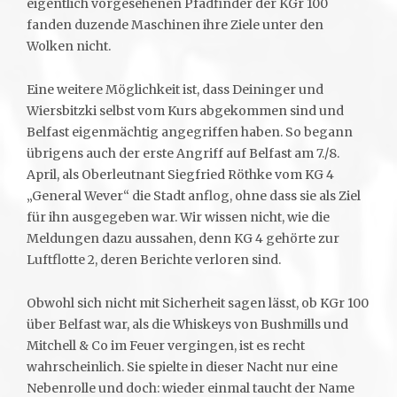
eigentlich vorgesehenen Pfadfinder der KGr 100
fanden duzende Maschinen ihre Ziele unter den
Wolken nicht.
Eine weitere Möglichkeit ist, dass Deininger und
Wiersbitzki selbst vom Kurs abgekommen sind und
Belfast eigenmächtig angegriffen haben. So begann
übrigens auch der erste Angriff auf Belfast am 7./8.
April, als Oberleutnant Siegfried Röthke vom KG 4
„General Wever“ die Stadt anflog, ohne dass sie als Ziel
für ihn ausgegeben war. Wir wissen nicht, wie die
Meldungen dazu aussahen, denn KG 4 gehörte zur
Luftflotte 2, deren Berichte verloren sind.
Obwohl sich nicht mit Sicherheit sagen lässt, ob KGr 100
über Belfast war, als die Whiskeys von Bushmills und
Mitchell & Co im Feuer vergingen, ist es recht
wahrscheinlich. Sie spielte in dieser Nacht nur eine
Nebenrolle und doch: wieder einmal taucht der Name