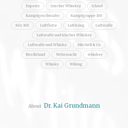
Exporte
Irischer Whiskey
Irland
Kampfgeschwader
Kampfgruppe 100
KGr 100
Luftflotte
Luftkrieg
Luftwaffe
Luftwaffe und irischer Whiskey
Luftwaffe und Whisky
Mitchell & Co
Nordirland
Wehrmacht
whiskey
Whisky
Wiking
Dr. Kai Grundmann
About