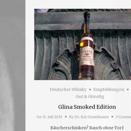
Deutscher Whisky
Empfehlungen
Gut & Günstig
Glina Smoked Edition
On
31. Juli 2019
By
Dr. Kai Grundmann
3 Comme
Räucherschinken? Rauch ohne Torf