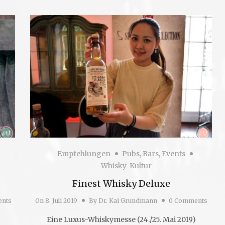
Empfehlungen
Pubs, Bars, Events
Whisky-Kultur
Finest Whisky Deluxe
nts
On
8. Juli 2019
By
Dr. Kai Grundmann
0 Comments
Eine Luxus-Whiskymesse (24./25. Mai 2019)