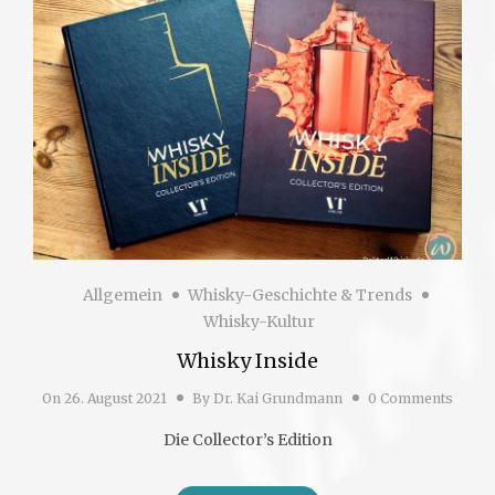
Allgemein
Whisky-Geschichte & Trends
Whisky-Kultur
Whisky Inside
On
26. August 2021
By
Dr. Kai Grundmann
0 Comments
Die Collector’s Edition