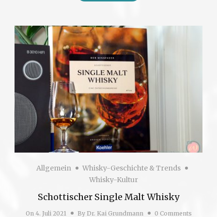
Allgemein
Whisky-Geschichte & Trends
Whisky-Kultur
Schottischer Single Malt Whisky
On
4. Juli 2021
By
Dr. Kai Grundmann
0 Comments