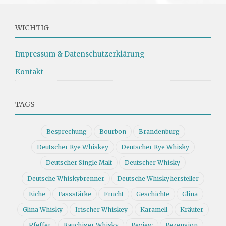
WICHTIG
Impressum & Datenschutzerklärung
Kontakt
TAGS
Besprechung
Bourbon
Brandenburg
Deutscher Rye Whiskey
Deutscher Rye Whisky
Deutscher Single Malt
Deutscher Whisky
Deutsche Whiskybrenner
Deutsche Whiskyhersteller
Eiche
Fassstärke
Frucht
Geschichte
Glina
Glina Whisky
Irischer Whiskey
Karamell
Kräuter
Pfeffer
Rauchiger Whisky
Review
Rezension