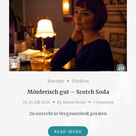
Rezepte
Trinken
Mörderisch gut – Scotch Soda
On
25. Juli 2020
By
Karen Heine
1 Comment
Zu unrecht in Vergessenheit geraten
READ MORE