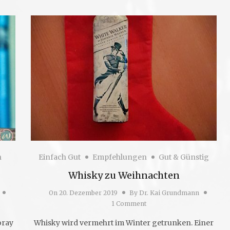
n
Einfach Gut
Empfehlungen
Gut & Günstig
Whisky zu Weihnachten
On
20. Dezember 2019
By
Dr. Kai Grundmann
1 Comment
oray
Whisky wird vermehrt im Winter getrunken. Einer