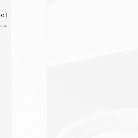
e I
nts