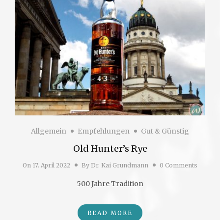
Allgemein
Empfehlungen
Gut & Günstig
Old Hunter’s Rye
On
17. April 2022
By
Dr. Kai Grundmann
0 Comments
500 Jahre Tradition
READ MORE