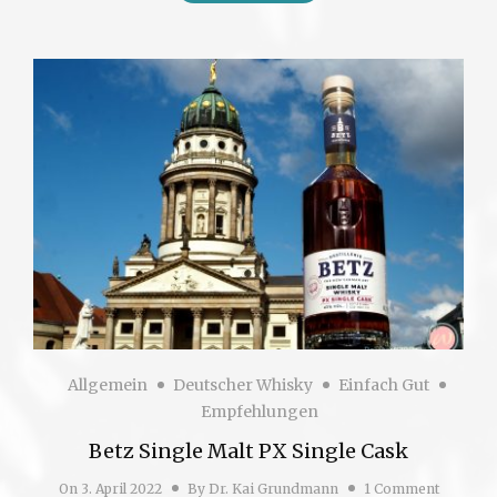
Allgemein
Deutscher Whisky
Einfach Gut
Empfehlungen
Betz Single Malt PX Single Cask
On
3. April 2022
By
Dr. Kai Grundmann
1 Comment