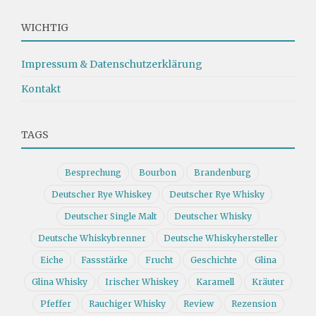
WICHTIG
Impressum & Datenschutzerklärung
Kontakt
TAGS
Besprechung
Bourbon
Brandenburg
Deutscher Rye Whiskey
Deutscher Rye Whisky
Deutscher Single Malt
Deutscher Whisky
Deutsche Whiskybrenner
Deutsche Whiskyhersteller
Eiche
Fassstärke
Frucht
Geschichte
Glina
Glina Whisky
Irischer Whiskey
Karamell
Kräuter
Pfeffer
Rauchiger Whisky
Review
Rezension