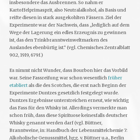
insbesondere das Ausbrennen. So nahm er
Kartoffelprimasprit, also Neutralalkohol, als Basis und
reifte diesen in stark ausgekohlten Fässern. Ziel der
Experimente war der Nachweis, dass „lediglich auf dem
Wege der Lagerung ein edles Erzeugnis zu gewinnen
ist, das den Trinkbranntweinweltmarken des
Auslandes ebenbürtig ist.“ (vgl. Chemisches Zentralblatt
90.2, 1919, 679f.)
Es nimmt nicht Wunder, dass Bourbon hier das Vorbild
war. Seine Fassreifung war schon wesentlich
früher
etabliert
als die des Scotches, die erst nach Beginn der
Experimente Duntzes gesetzlich festgelegt wurde.
Duntzes Ergebnisse unterstreichen erneut, wie wichtig
das Fass für den Whisky ist. Allerdings vermerkte man
schon früh, dass diese Spirituose keinesfalls deutscher
Whisky genannt werden darf (vgl. Büttner,
Branntweine, in: Handbuch der Lebensmittelchemie 7:
Alkoholische Genussmittel, hgg. v. Büttner u.a., Berlin