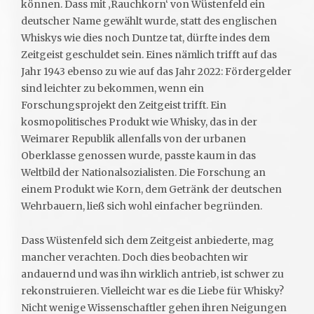
können. Dass mit ‚Rauchkorn‘ von Wüstenfeld ein
deutscher Name gewählt wurde, statt des englischen
Whiskys wie dies noch Duntze tat, dürfte indes dem
Zeitgeist geschuldet sein. Eines nämlich trifft auf das
Jahr 1943 ebenso zu wie auf das Jahr 2022: Fördergelder
sind leichter zu bekommen, wenn ein
Forschungsprojekt den Zeitgeist trifft. Ein
kosmopolitisches Produkt wie Whisky, das in der
Weimarer Republik allenfalls von der urbanen
Oberklasse genossen wurde, passte kaum in das
Weltbild der Nationalsozialisten. Die Forschung an
einem Produkt wie Korn, dem Getränk der deutschen
Wehrbauern, ließ sich wohl einfacher begründen.
Dass Wüstenfeld sich dem Zeitgeist anbiederte, mag
mancher verachten. Doch dies beobachten wir
andauernd und was ihn wirklich antrieb, ist schwer zu
rekonstruieren. Vielleicht war es die Liebe für Whisky?
Nicht wenige Wissenschaftler gehen ihren Neigungen