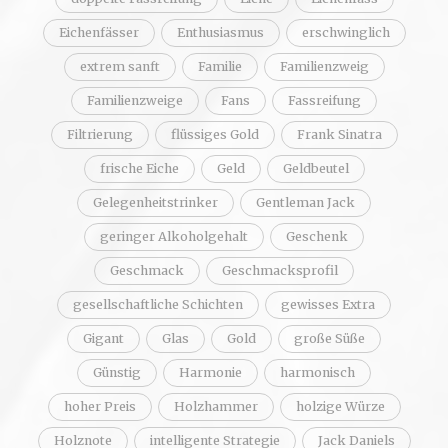
Eichenfässer
Enthusiasmus
erschwinglich
extrem sanft
Familie
Familienzweig
Familienzweige
Fans
Fassreifung
Filtrierung
flüssiges Gold
Frank Sinatra
frische Eiche
Geld
Geldbeutel
Gelegenheitstrinker
Gentleman Jack
geringer Alkoholgehalt
Geschenk
Geschmack
Geschmacksprofil
gesellschaftliche Schichten
gewisses Extra
Gigant
Glas
Gold
große Süße
Günstig
Harmonie
harmonisch
hoher Preis
Holzhammer
holzige Würze
Holznote
intelligente Strategie
Jack Daniels