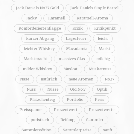
Jack Daniels No27 Gold
Jack Daniels Single Barrel
Jacky
Karamell
Karamell-Aroma
Konförderiertenflagge
Kritik
Kritikpunkt
kurzer Abgang
Lagerfeuer
leicht
leichter Whiskey
Macadamia
Markt
Marktmacht
massives Glas
milchig
milder Whiskey
Muskat
Muskatnuss
Nase
natürlich
neue Aromen
No27
Nuss
Nüsse
Old No.7
Optik
Plätzchenteig
Portfolio
Preis
Preisspanne
Prozentwert
Prozentwerte
puristisch
Reifung
Sammler
Sammleredition
Sammlerpreise
sanft