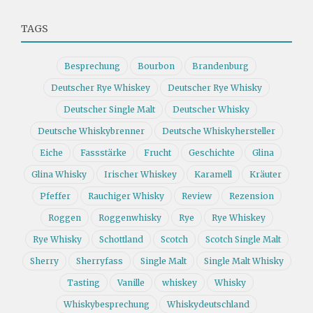
TAGS
Besprechung
Bourbon
Brandenburg
Deutscher Rye Whiskey
Deutscher Rye Whisky
Deutscher Single Malt
Deutscher Whisky
Deutsche Whiskybrenner
Deutsche Whiskyhersteller
Eiche
Fassstärke
Frucht
Geschichte
Glina
Glina Whisky
Irischer Whiskey
Karamell
Kräuter
Pfeffer
Rauchiger Whisky
Review
Rezension
Roggen
Roggenwhisky
Rye
Rye Whiskey
Rye Whisky
Schottland
Scotch
Scotch Single Malt
Sherry
Sherryfass
Single Malt
Single Malt Whisky
Tasting
Vanille
whiskey
Whisky
Whiskybesprechung
Whiskydeutschland