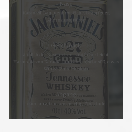
Nase
Karamell, Bananenbrot, Eiche, Lagerfeuer,
Ahornsirup, Nüsse
Geschmack
ähnlich der Nase, extrem sanft, eher leicht,
Harmonie von Karamell und Ahorn, sehr süß, etwas
Würze (Zimt, Muskat)
Abgang
eher kurz, trocken, milchig, Zimtrinde