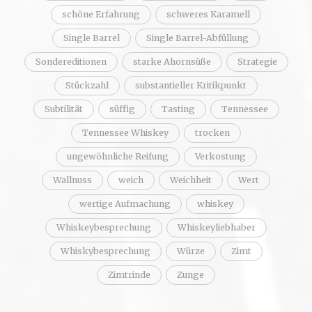
schöne Erfahrung
schweres Karamell
Single Barrel
Single Barrel-Abfüllung
Sondereditionen
starke Ahornsüße
Strategie
Stückzahl
substantieller Kritikpunkt
Subtilität
süffig
Tasting
Tennessee
Tennessee Whiskey
trocken
ungewöhnliche Reifung
Verkostung
Wallnuss
weich
Weichheit
Wert
wertige Aufmachung
whiskey
Whiskeybesprechung
Whiskeyliebhaber
Whiskybesprechung
Würze
Zimt
Zimtrinde
Zunge