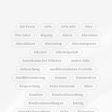
100 Proof
40%
40% ABV
90er
90er Jahre
Abgang
Ahorn
Ahornfass
Ahornfässer
Ahornsirup
Ahornsirupnote
Alkohol
Alkoholgehalt
Amerikanischer Whiskey
andere Süße
Aufmachung
ausdifferenziertes Portfolio
Ausdifferenzierung
Banane
Bananenbrot
Besprechung
beste Harmonie
Biker
Bourbon
Bourbonfassreifung
Bourbonfassreifungen
buttrig
doppelte Fassreifung
Eiche
Eichenfass