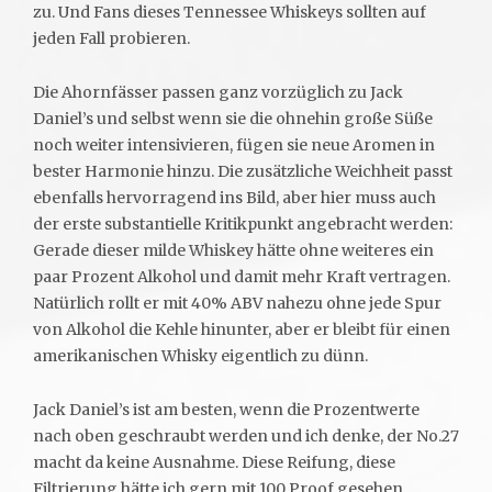
zu. Und Fans dieses Tennessee Whiskeys sollten auf
jeden Fall probieren.
Die Ahornfässer passen ganz vorzüglich zu Jack
Daniel’s und selbst wenn sie die ohnehin große Süße
noch weiter intensivieren, fügen sie neue Aromen in
bester Harmonie hinzu. Die zusätzliche Weichheit passt
ebenfalls hervorragend ins Bild, aber hier muss auch
der erste substantielle Kritikpunkt angebracht werden:
Gerade dieser milde Whiskey hätte ohne weiteres ein
paar Prozent Alkohol und damit mehr Kraft vertragen.
Natürlich rollt er mit 40% ABV nahezu ohne jede Spur
von Alkohol die Kehle hinunter, aber er bleibt für einen
amerikanischen Whisky eigentlich zu dünn.
Jack Daniel’s ist am besten, wenn die Prozentwerte
nach oben geschraubt werden und ich denke, der No.27
macht da keine Ausnahme. Diese Reifung, diese
Filtrierung hätte ich gern mit 100 Proof gesehen.