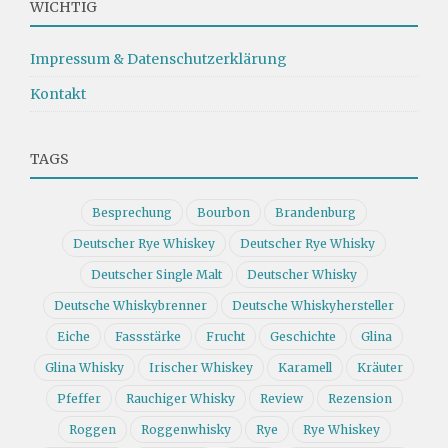
WICHTIG
Impressum & Datenschutzerklärung
Kontakt
TAGS
Besprechung
Bourbon
Brandenburg
Deutscher Rye Whiskey
Deutscher Rye Whisky
Deutscher Single Malt
Deutscher Whisky
Deutsche Whiskybrenner
Deutsche Whiskyhersteller
Eiche
Fassstärke
Frucht
Geschichte
Glina
Glina Whisky
Irischer Whiskey
Karamell
Kräuter
Pfeffer
Rauchiger Whisky
Review
Rezension
Roggen
Roggenwhisky
Rye
Rye Whiskey