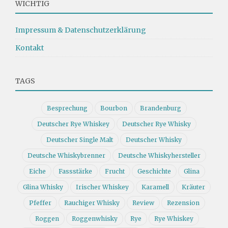
WICHTIG
Impressum & Datenschutzerklärung
Kontakt
TAGS
Besprechung
Bourbon
Brandenburg
Deutscher Rye Whiskey
Deutscher Rye Whisky
Deutscher Single Malt
Deutscher Whisky
Deutsche Whiskybrenner
Deutsche Whiskyhersteller
Eiche
Fassstärke
Frucht
Geschichte
Glina
Glina Whisky
Irischer Whiskey
Karamell
Kräuter
Pfeffer
Rauchiger Whisky
Review
Rezension
Roggen
Roggenwhisky
Rye
Rye Whiskey