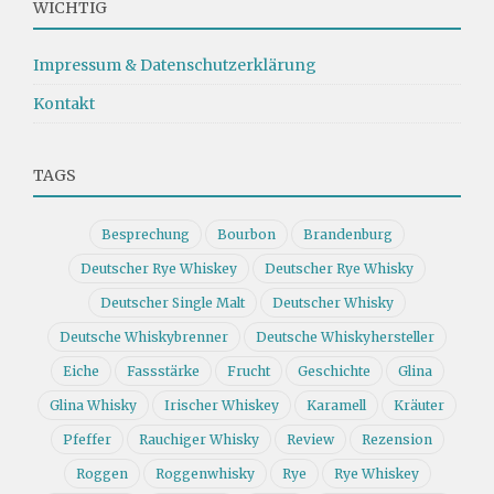
WICHTIG
Impressum & Datenschutzerklärung
Kontakt
TAGS
Besprechung
Bourbon
Brandenburg
Deutscher Rye Whiskey
Deutscher Rye Whisky
Deutscher Single Malt
Deutscher Whisky
Deutsche Whiskybrenner
Deutsche Whiskyhersteller
Eiche
Fassstärke
Frucht
Geschichte
Glina
Glina Whisky
Irischer Whiskey
Karamell
Kräuter
Pfeffer
Rauchiger Whisky
Review
Rezension
Roggen
Roggenwhisky
Rye
Rye Whiskey