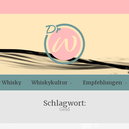
r Whisky
Whiskykultur
Empfehlungen
Schlagwort:
Geld