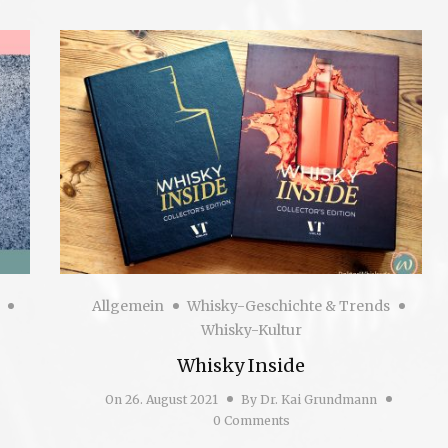
Allgemein
Whisky-Geschichte & Trends
Whisky-Kultur
Whisky Inside
On
26. August 2021
By
Dr. Kai Grundmann
0 Comments