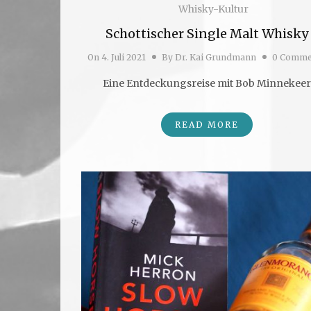
Whisky-Kultur
Schottischer Single Malt Whisky
On
4. Juli 2021
By
Dr. Kai Grundmann
0 Comme
Eine Entdeckungsreise mit Bob Minnekeer
READ MORE