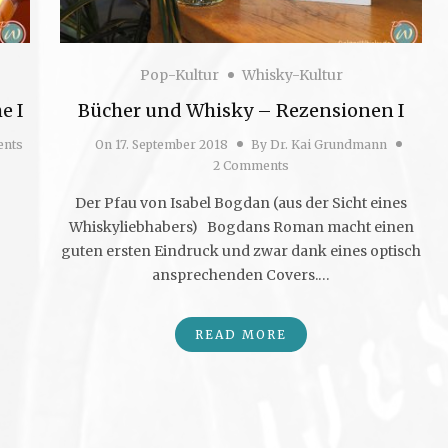
Pop-Kultur
Whisky-Kultur
e I
Bücher und Whisky – Rezensionen I
nts
On
17. September 2018
By
Dr. Kai Grundmann
2 Comments
Der Pfau von Isabel Bogdan (aus der Sicht eines
Whiskyliebhabers) Bogdans Roman macht einen
guten ersten Eindruck und zwar dank eines optisch
ansprechenden Covers.…
READ MORE