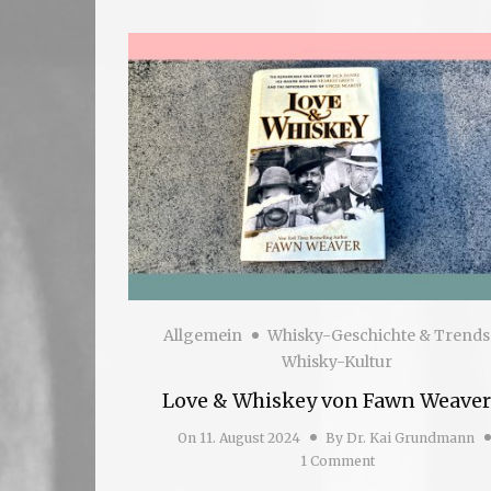
Allgemein
Whisky-Geschichte & Trends
Whisky-Kultur
Love & Whiskey von Fawn Weaver
On
11. August 2024
By
Dr. Kai Grundmann
1 Comment