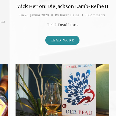
Mick Herron: Die Jackson Lamb-Reihe II
On
26. Januar 2020
By
Karen Heine
0 Comments
nts
Teil 2: Dead Lions
READ MORE