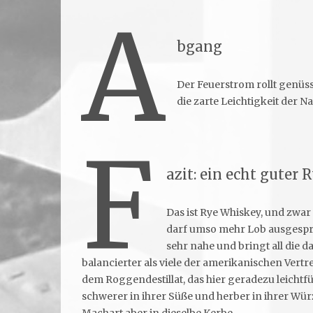
A
bgang
Der Feuerstrom rollt genüs
die zarte Leichtigkeit der N
F
azit: ein echt guter 
Das ist Rye Whiskey, und zwar
darf umso mehr Lob ausgesp
sehr nahe und bringt all die d
balancierter als viele der amerikanischen Vert
dem Roggendestillat, das hier geradezu leichtf
schwerer in ihrer Süße und herber in ihrer Wür