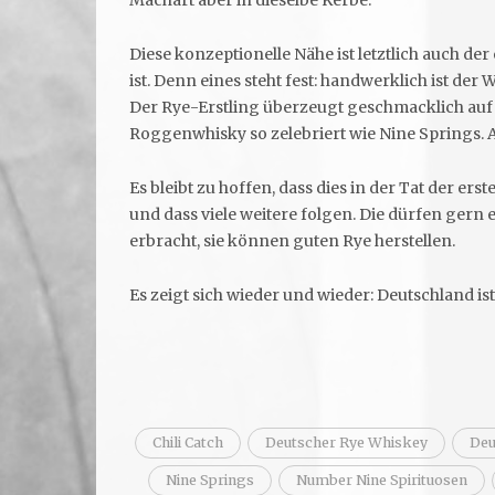
Machart aber in dieselbe Kerbe.
Diese konzeptionelle Nähe ist letztlich auch der
ist. Denn eines steht fest: handwerklich ist der
Der Rye-Erstling überzeugt geschmacklich auf 
Roggenwhisky so zelebriert wie Nine Springs. 
Es bleibt zu hoffen, dass dies in der Tat der ers
und dass viele weitere folgen. Die dürfen gern e
erbracht, sie können guten Rye herstellen.
Es zeigt sich wieder und wieder: Deutschland is
Chili Catch
Deutscher Rye Whiskey
Deu
Nine Springs
Number Nine Spirituosen