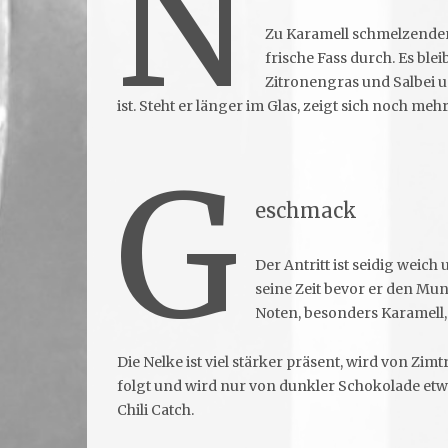
N
Zu Karamell schmelzender 
frische Fass durch. Es ble
Zitronengras und Salbei u
ist. Steht er länger im Glas, zeigt sich noch m
G
eschmack
Der Antritt ist seidig weic
seine Zeit bevor er den Mun
Noten, besonders Karamell
Die Nelke ist viel stärker präsent, wird von Zim
folgt und wird nur von dunkler Schokolade etw
Chili Catch.