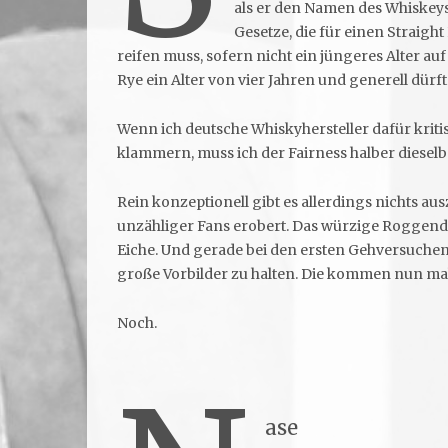
als er den Namen des Whiskeys 
Gesetze, die für einen Straight
reifen muss, sofern nicht ein jüngeres Alter au
Rye ein Alter von vier Jahren und generell dürfte
Wenn ich deutsche Whiskyhersteller dafür kritisi
klammern, muss ich der Fairness halber diesel
Rein konzeptionell gibt es allerdings nichts au
unzähliger Fans erobert. Das würzige Roggende
Eiche. Und gerade bei den ersten Gehversuchen
große Vorbilder zu halten. Die kommen nun ma
Noch.
ase