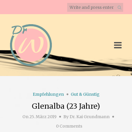
Empfehlungen
Gut & Günstig
Glenalba (23 Jahre)
On
25. März 2019
By
Dr. Kai Grundmann
0 Comments