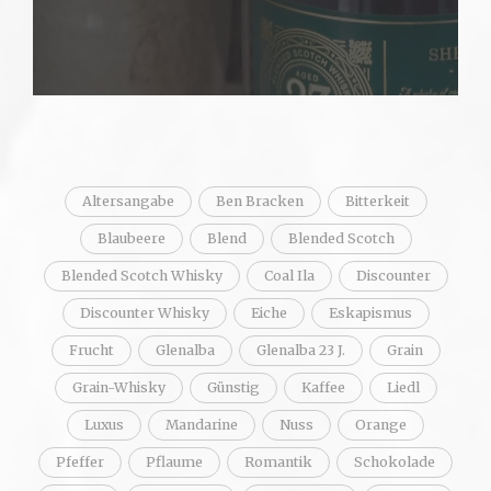
Altersangabe
Ben Bracken
Bitterkeit
Blaubeere
Blend
Blended Scotch
Blended Scotch Whisky
Coal Ila
Discounter
Discounter Whisky
Eiche
Eskapismus
Frucht
Glenalba
Glenalba 23 J.
Grain
Grain-Whisky
Günstig
Kaffee
Liedl
Luxus
Mandarine
Nuss
Orange
Pfeffer
Pflaume
Romantik
Schokolade