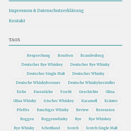
Impressum & Datenschutzerklärung
Kontakt
TAGS
Besprechung
Bourbon
Brandenburg
Deutscher Rye Whiskey
Deutscher Rye Whisky
Deutscher Single Malt
Deutscher Whisky
Deutsche Whiskybrenner
Deutsche Whiskyhersteller
Eiche
Fassstärke
Frucht
Geschichte
Glina
Glina Whisky
Irischer Whiskey
Karamell
Kräuter
Pfeffer
Rauchiger Whisky
Review
Rezension
Roggen
Roggenwhisky
Rye
Rye Whiskey
Rye Whisky
Schottland
Scotch
Scotch Single Malt