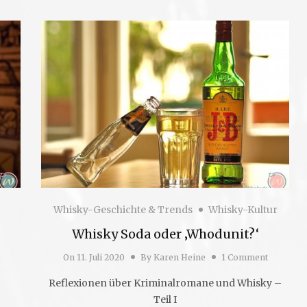
Whisky-Geschichte & Trends
Whisky-Kultur
Whisky Soda oder ‚Whodunit?‘
On
11. Juli 2020
By
Karen Heine
1 Comment
Reflexionen über Kriminalromane und Whisky –
Teil I