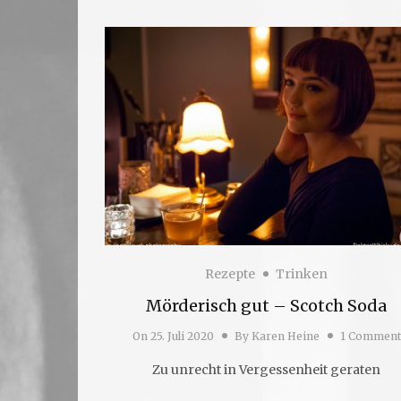
Rezepte
Trinken
Mörderisch gut – Scotch Soda
On
25. Juli 2020
By
Karen Heine
1 Comment
Zu unrecht in Vergessenheit geraten