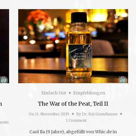
Einfach Gut
Empfehlungen
n
The War of the Peat, Teil II
On
11. November 2019
By
Dr. Kai Grundmann
1 Comment
ents
Caol Ila (9 Jahre), abgefüllt von Whic.de in