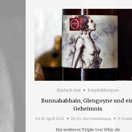
Einfach Gut
Empfehlungen
Bunnahabhain, Glengoyne und ei
Geheimnis
On
10. April 2020
By
Dr. Kai Grundmann
0 Comm
Ein weiteres Triple von Whic.de