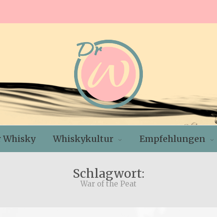
r Whisky
Whiskykultur
Empfehlungen
Schlagwort:
War of the Peat