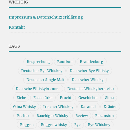
WICHTIG
Impressum & Datenschutzerklärung
Kontakt
TAGS
Besprechung
Bourbon
Brandenburg
Deutscher Rye Whiskey
Deutscher Rye Whisky
Deutscher Single Malt
Deutscher Whisky
Deutsche Whiskybrenner
Deutsche Whiskyhersteller
Eiche
Fassstärke
Frucht
Geschichte
Glina
Glina Whisky
Irischer Whiskey
Karamell
Kräuter
Pfeffer
Rauchiger Whisky
Review
Rezension
Roggen
Roggenwhisky
Rye
Rye Whiskey