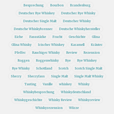
Besprechung
Bourbon
Brandenburg
Deutscher Rye Whiskey
Deutscher Rye Whisky
Deutscher Single Malt
Deutscher Whisky
Deutsche Whiskybrenner
Deutsche Whiskyhersteller
Eiche
Fassstärke
Frucht
Geschichte
Glina
Glina Whisky
Irischer Whiskey
Karamell
Kräuter
Pfeffer
Rauchiger Whisky
Review
Rezension
Roggen
Roggenwhisky
Rye
Rye Whiskey
Rye Whisky
Schottland
Scotch
Scotch Single Malt
Sherry
Sherryfass
Single Malt
Single Malt Whisky
Tasting
Vanille
whiskey
Whisky
Whiskybesprechung
Whiskydeutschland
Whiskygeschichte
Whisky Review
Whiskyreview
Whiskyrezension
Würze