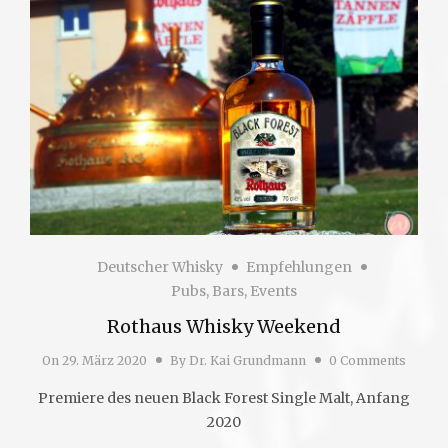
Deutscher Whisky
Empfehlungen
Pubs, Bars, Events
Rothaus Whisky Weekend
On
29. März 2020
By
Dr. Kai Grundmann
0 Comments
Premiere des neuen Black Forest Single Malt, Anfang
2020