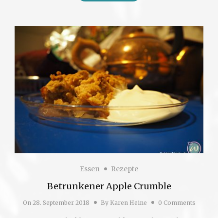
Essen
Rezepte
Betrunkener Apple Crumble
On
28. September 2018
By
Karen Heine
0 Comments