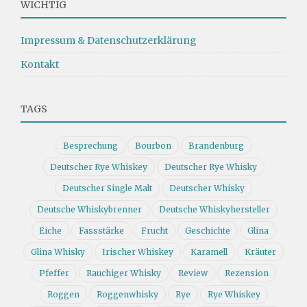
WICHTIG
Impressum & Datenschutzerklärung
Kontakt
TAGS
Besprechung
Bourbon
Brandenburg
Deutscher Rye Whiskey
Deutscher Rye Whisky
Deutscher Single Malt
Deutscher Whisky
Deutsche Whiskybrenner
Deutsche Whiskyhersteller
Eiche
Fassstärke
Frucht
Geschichte
Glina
Glina Whisky
Irischer Whiskey
Karamell
Kräuter
Pfeffer
Rauchiger Whisky
Review
Rezension
Roggen
Roggenwhisky
Rye
Rye Whiskey