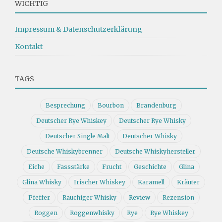
WICHTIG
Impressum & Datenschutzerklärung
Kontakt
TAGS
Besprechung
Bourbon
Brandenburg
Deutscher Rye Whiskey
Deutscher Rye Whisky
Deutscher Single Malt
Deutscher Whisky
Deutsche Whiskybrenner
Deutsche Whiskyhersteller
Eiche
Fassstärke
Frucht
Geschichte
Glina
Glina Whisky
Irischer Whiskey
Karamell
Kräuter
Pfeffer
Rauchiger Whisky
Review
Rezension
Roggen
Roggenwhisky
Rye
Rye Whiskey