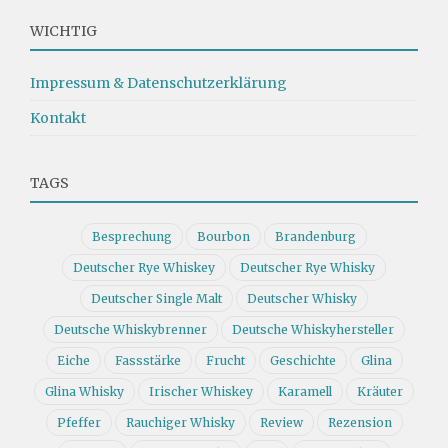
WICHTIG
Impressum & Datenschutzerklärung
Kontakt
TAGS
Besprechung
Bourbon
Brandenburg
Deutscher Rye Whiskey
Deutscher Rye Whisky
Deutscher Single Malt
Deutscher Whisky
Deutsche Whiskybrenner
Deutsche Whiskyhersteller
Eiche
Fassstärke
Frucht
Geschichte
Glina
Glina Whisky
Irischer Whiskey
Karamell
Kräuter
Pfeffer
Rauchiger Whisky
Review
Rezension