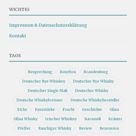
WICHTIG
Impressum & Datenschutzerklärung
Kontakt
TAGS
Besprechung
Bourbon
Brandenburg
Deutscher Rye Whiskey
Deutscher Rye Whisky
Deutscher Single Malt
Deutscher Whisky
Deutsche Whiskybrenner
Deutsche Whiskyhersteller
Eiche
Fassstärke
Frucht
Geschichte
Glina
Glina Whisky
Irischer Whiskey
Karamell
Kräuter
Pfeffer
Rauchiger Whisky
Review
Rezension