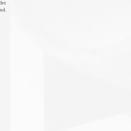
eder
nd.