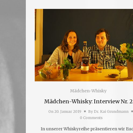
Mädchen-Whisky
Mädchen-Whisky: Interview Nr. 2
On
20. Januar 2019
By
Dr. Kai Grundmann
0 Comments
In unserer Whiskyreihe präsentieren wir Eu