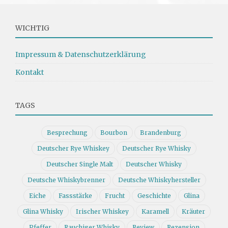
WICHTIG
Impressum & Datenschutzerklärung
Kontakt
TAGS
Besprechung
Bourbon
Brandenburg
Deutscher Rye Whiskey
Deutscher Rye Whisky
Deutscher Single Malt
Deutscher Whisky
Deutsche Whiskybrenner
Deutsche Whiskyhersteller
Eiche
Fassstärke
Frucht
Geschichte
Glina
Glina Whisky
Irischer Whiskey
Karamell
Kräuter
Pfeffer
Rauchiger Whisky
Review
Rezension