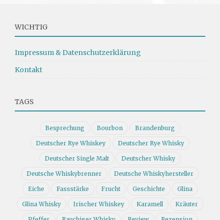
WICHTIG
Impressum & Datenschutzerklärung
Kontakt
TAGS
Besprechung
Bourbon
Brandenburg
Deutscher Rye Whiskey
Deutscher Rye Whisky
Deutscher Single Malt
Deutscher Whisky
Deutsche Whiskybrenner
Deutsche Whiskyhersteller
Eiche
Fassstärke
Frucht
Geschichte
Glina
Glina Whisky
Irischer Whiskey
Karamell
Kräuter
Pfeffer
Rauchiger Whisky
Review
Rezension