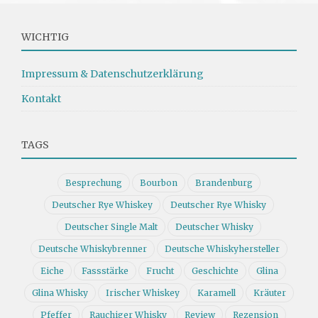
WICHTIG
Impressum & Datenschutzerklärung
Kontakt
TAGS
Besprechung
Bourbon
Brandenburg
Deutscher Rye Whiskey
Deutscher Rye Whisky
Deutscher Single Malt
Deutscher Whisky
Deutsche Whiskybrenner
Deutsche Whiskyhersteller
Eiche
Fassstärke
Frucht
Geschichte
Glina
Glina Whisky
Irischer Whiskey
Karamell
Kräuter
Pfeffer
Rauchiger Whisky
Review
Rezension