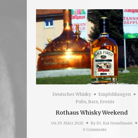
Deutscher Whisky
Empfehlungen
Pubs, Bars, Events
Rothaus Whisky Weekend
On
29. März 2020
By
Dr. Kai Grundmann
0 Comments