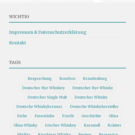
WICHTIG
Impressum & Datenschutzerklärung
Kontakt
TAGS
Besprechung
Bourbon
Brandenburg
Deutscher Rye Whiskey
Deutscher Rye Whisky
Deutscher Single Malt
Deutscher Whisky
Deutsche Whiskybrenner
Deutsche Whiskyhersteller
Eiche
Fassstärke
Frucht
Geschichte
Glina
Glina Whisky
Irischer Whiskey
Karamell
Kräuter
Pfeffer
Rauchiger Whisky
Review
Rezension