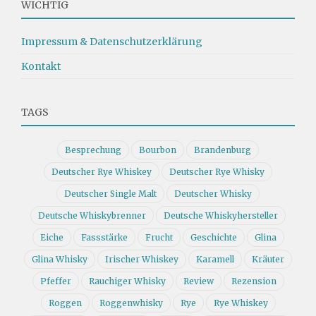
WICHTIG
Impressum & Datenschutzerklärung
Kontakt
TAGS
Besprechung
Bourbon
Brandenburg
Deutscher Rye Whiskey
Deutscher Rye Whisky
Deutscher Single Malt
Deutscher Whisky
Deutsche Whiskybrenner
Deutsche Whiskyhersteller
Eiche
Fassstärke
Frucht
Geschichte
Glina
Glina Whisky
Irischer Whiskey
Karamell
Kräuter
Pfeffer
Rauchiger Whisky
Review
Rezension
Roggen
Roggenwhisky
Rye
Rye Whiskey