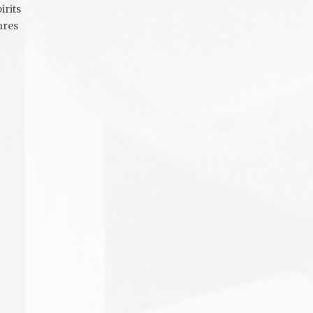
irits
hres