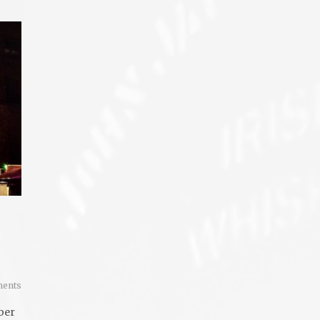
ents
Aber