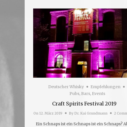
Deutscher Whisky
Empfehlungen
Pubs, Bars, Events
Craft Spirits Festival 2019
On
12. März 2019
By
Dr. Kai Grundmann
2 Comm
Ein Schnaps ist ein Schnaps ist ein Schnaps? 