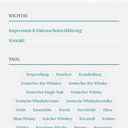
WICHTIG
Impressum & Datenschutzerklärung
Kontakt
TAGS
Besprechung
Bourbon
Brandenburg
Deutscher Rye Whiskey
Deutscher Rye Whisky
Deutscher Single Malt
Deutscher Whisky
Deutsche Whiskybrenner
Deutsche Whiskyhersteller
Eiche
Fassstärke
Frucht
Geschichte
Glina
Glina Whisky
Irischer Whiskey
Karamell
Kräuter
Pfeffer
Rauchiger Whisky
Review
Rezension