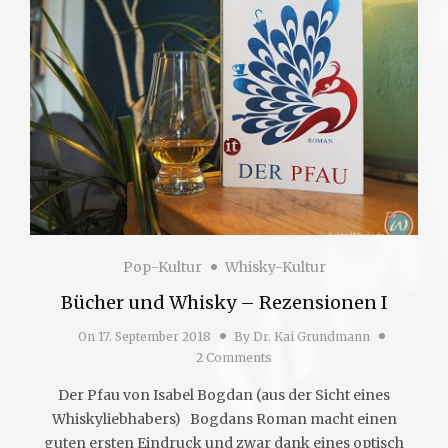
Pop-Kultur
Whisky-Kultur
Bücher und Whisky – Rezensionen I
On
17. September 2018
By
Dr. Kai Grundmann
2 Comments
Der Pfau von Isabel Bogdan (aus der Sicht eines
Whiskyliebhabers) Bogdans Roman macht einen
guten ersten Eindruck und zwar dank eines optisch