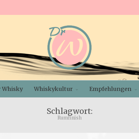
r Whisky
Whiskykultur
Empfehlungen
Schlagwort:
Rumfinish