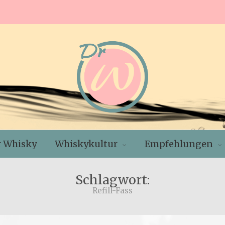
r Whisky
Whiskykultur
Empfehlungen
Schlagwort:
Refill-Fass