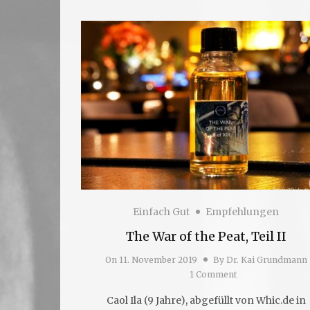
Einfach Gut
Empfehlungen
The War of the Peat, Teil II
On
11. November 2019
By
Dr. Kai Grundmann
1 Comment
Caol Ila (9 Jahre), abgefüllt von Whic.de in