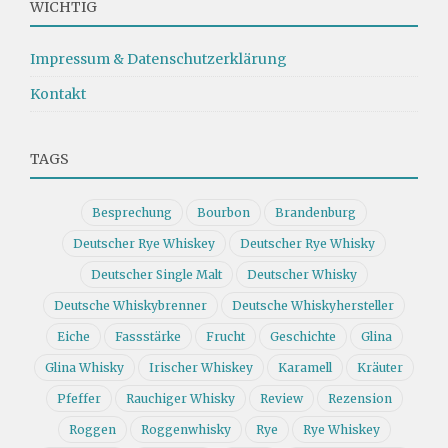
WICHTIG
Impressum & Datenschutzerklärung
Kontakt
TAGS
Besprechung
Bourbon
Brandenburg
Deutscher Rye Whiskey
Deutscher Rye Whisky
Deutscher Single Malt
Deutscher Whisky
Deutsche Whiskybrenner
Deutsche Whiskyhersteller
Eiche
Fassstärke
Frucht
Geschichte
Glina
Glina Whisky
Irischer Whiskey
Karamell
Kräuter
Pfeffer
Rauchiger Whisky
Review
Rezension
Roggen
Roggenwhisky
Rye
Rye Whiskey