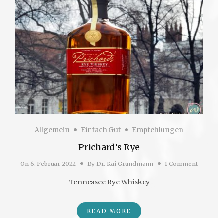
Allgemein
Einfach Gut
Empfehlungen
Prichard’s Rye
On
6. Februar 2022
By
Dr. Kai Grundmann
1 Comment
Tennessee Rye Whiskey
READ MORE