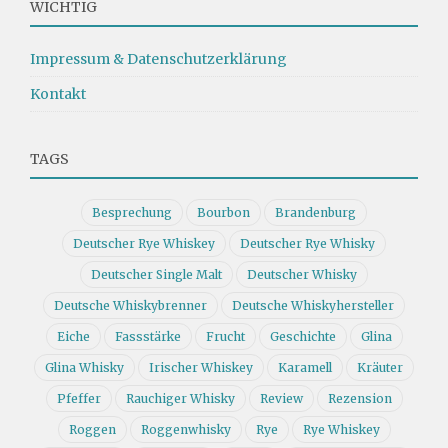
WICHTIG
Impressum & Datenschutzerklärung
Kontakt
TAGS
Besprechung
Bourbon
Brandenburg
Deutscher Rye Whiskey
Deutscher Rye Whisky
Deutscher Single Malt
Deutscher Whisky
Deutsche Whiskybrenner
Deutsche Whiskyhersteller
Eiche
Fassstärke
Frucht
Geschichte
Glina
Glina Whisky
Irischer Whiskey
Karamell
Kräuter
Pfeffer
Rauchiger Whisky
Review
Rezension
Roggen
Roggenwhisky
Rye
Rye Whiskey