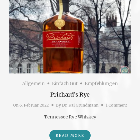
Allgemein
Einfach Gut
Empfehlungen
Prichard’s Rye
On
6. Februar 2022
By
Dr. Kai Grundmann
1 Comment
Tennessee Rye Whiskey
READ MORE