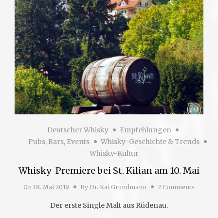
Deutscher Whisky
Empfehlungen
Pubs, Bars, Events
Whisky-Geschichte & Trends
Whisky-Kultur
Whisky-Premiere bei St. Kilian am 10. Mai
On
18. Mai 2019
By
Dr. Kai Grundmann
2 Comments
Der erste Single Malt aus Rüdenau.