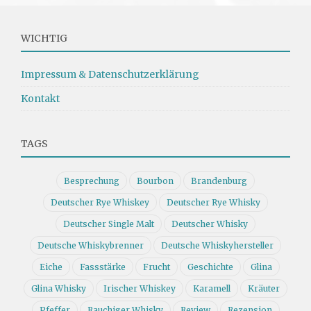
WICHTIG
Impressum & Datenschutzerklärung
Kontakt
TAGS
Besprechung
Bourbon
Brandenburg
Deutscher Rye Whiskey
Deutscher Rye Whisky
Deutscher Single Malt
Deutscher Whisky
Deutsche Whiskybrenner
Deutsche Whiskyhersteller
Eiche
Fassstärke
Frucht
Geschichte
Glina
Glina Whisky
Irischer Whiskey
Karamell
Kräuter
Pfeffer
Rauchiger Whisky
Review
Rezension