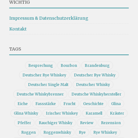
WICHTIG
Impressum & Datenschutzerklärung
Kontakt
TAGS
Besprechung
Bourbon
Brandenburg
Deutscher Rye Whiskey
Deutscher Rye Whisky
Deutscher Single Malt
Deutscher Whisky
Deutsche Whiskybrenner
Deutsche Whiskyhersteller
Eiche
Fassstärke
Frucht
Geschichte
Glina
Glina Whisky
Irischer Whiskey
Karamell
Kräuter
Pfeffer
Rauchiger Whisky
Review
Rezension
Roggen
Roggenwhisky
Rye
Rye Whiskey